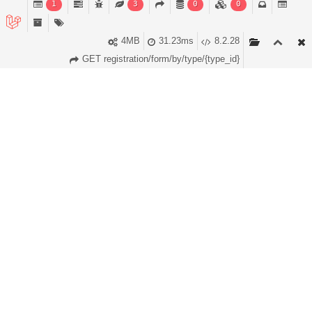
1
3
0
0
পরবর্তী ধাপ
4MB
31.23ms
8.2.28
GET registration/form/by/type/{type_id}
গুরুত্বপূর্ণ লিঙ্ক
সামাজিক যোগাযোগ
বাংলাদেশ জাতীয় তথ্য বাতায়ন
ফেসবুক
মন্ত্রিপরিষদ বিভাগ
ইউটিউব
এটুআই
ইমেইল
গোপনীয়তার নীতিমালা
টুইটার
পরিকল্পনা ও বাস্তবায়নে