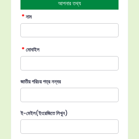
আপনার তথ্য
*
নাম
*
মোবাইল
জাতীয় পরিচয় পত্র নন্বর
ই-মেইল(ইংরেজিতে লিখুন)