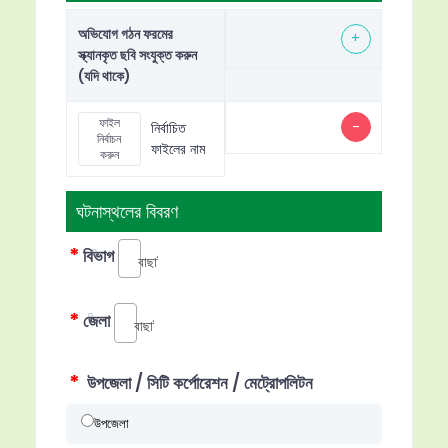
অভিযোগ গঠন ফরমের
+
স্ক্যানকৃত ছবি সংযুক্ত করুন
(যদি থাকে)
ফাইল
-
নির্বাচিত
নির্বাচন
ফাইলের নাম
করুন
ঘটনাস্থলের বিবরণ
*
বিভাগ
বাছাই করুন...
*
জেলা
বাছাই করুন...
*
উপজেলা / সিটি কর্পোরেশন / মেট্রোপলিটন
উপজেলা